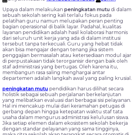
Upaya dalam melakukan
peningkatan mutu
di dalam
sebuah sekolah sering kali terlalu fokus pada
pelatihan guru namun melupakan peran penting
bagian operasional di balik layar. Padahal, kualitas
layanan pendidikan adalah hasil kolaborasi harmonis
dari seluruh unit kerja yang ada di dalam institusi
tersebut tanpa terkecuali. Guru yang hebat tidak
akan bisa mengajar dengan tenang jika sistem
penggajian bermasalah atau ketersediaan modul ajar
di perpustakaan tidak terorganisir dengan baik oleh
staf administrasi yang bertugas. Oleh karena itu,
membangun rasa saling menghargai antar
departemen adalah langkah awal yang paling krusial.
peningkatan mutu
pendidikan harus dilihat secara
holistik sebagai sebuah perjalanan berkelanjutan
yang melibatkan evaluasi dari berbagai sisi pelayanan.
Hal ini mencakup mulai dari keramahan petugas di
gerbang depan hingga ketepatan waktu staf tata
usaha dalam mengurus administrasi kelulusan siswa.
Jika setiap elemen dalam ekosistem sekolah bekerja
dengan standar pelayanan yang sama tingginya,
maka citra sekolah akan terangkat secara otomatis di