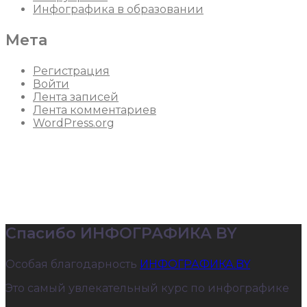
Инфографика в образовании
Мета
Регистрация
Войти
Лента записей
Лента комментариев
WordPress.org
Спасибо ИНФОГРАФИКА BY
Особая благодарность
ИНФОГРАФИКА.BY
Это самый увлекательный курс по инфографике