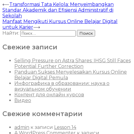
⟵
Transformasi Tata Kelola: Menyeimbangkan
Standar Akademik dan Efisiensi Administratif di
Sekolah
Manfaat Mengikuti Kursus Online Belajar Digital
untuk Karier
⟶
Найти:
Свежие записи
Selling Pressure on Astra Shares: IHSG Still Faces
Potential Further Correction
Panduan Sukses Menyelesaikan Kursus Online
Belajar Digital Pemula
Инфографика в образовании: наука о
визуальном обучении
Контент для онлайн курсов
Видео
Свежие комментарии
admin
к записи
Lesson 14
A WordPress Commenter
к записи