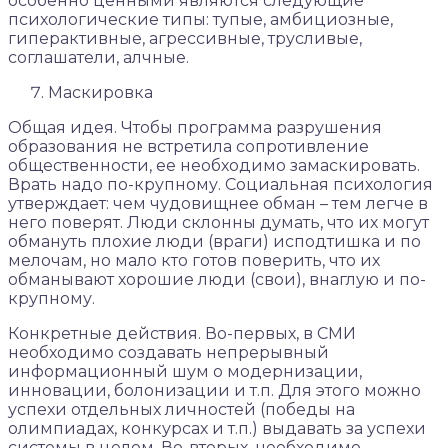
особенно ценными являются следующие
психологические типы: тупые, амбициозные,
гиперактивные, агрессивные, трусливые,
соглашатели, алчные.
Маскировка
Общая идея. Чтобы программа разрушения
образования не встретила сопротивление
общественности, ее необходимо замаскировать.
Врать надо по-крупному. Социальная психология
утверждает: чем чудовищнее обман – тем легче в
него поверят. Люди склонны думать, что их могут
обмануть плохие люди (враги) исподтишка и по
мелочам, но мало кто готов поверить, что их
обманывают хорошие люди (свои), внаглую и по-
крупному.
Конкретные действия. Во-первых, в СМИ
необходимо создавать непрерывный
информационный шум о модернизации,
инновации, болонизации и т.п. Для этого можно
успехи отдельных личностей (победы на
олимпиадах, конкурсах и т.п.) выдавать за успехи
системы в целом. Во-вторых, необходимо