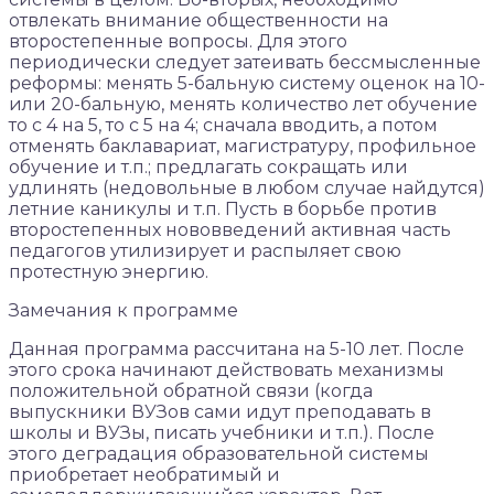
отвлекать внимание общественности на
второстепенные вопросы. Для этого
периодически следует затеивать бессмысленные
реформы: менять 5-бальную систему оценок на 10-
или 20-бальную, менять количество лет обучение
то с 4 на 5, то с 5 на 4; сначала вводить, а потом
отменять баклавариат, магистратуру, профильное
обучение и т.п.; предлагать сокращать или
удлинять (недовольные в любом случае найдутся)
летние каникулы и т.п. Пусть в борьбе против
второстепенных нововведений активная часть
педагогов утилизирует и распыляет свою
протестную энергию.
Замечания к программе
Данная программа рассчитана на 5-10 лет. После
этого срока начинают действовать механизмы
положительной обратной связи (когда
выпускники ВУЗов сами идут преподавать в
школы и ВУЗы, писать учебники и т.п.). После
этого деградация образовательной системы
приобретает необратимый и