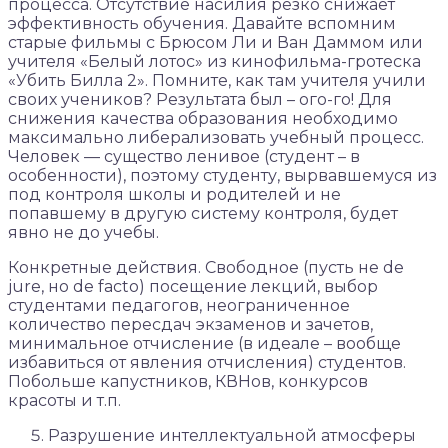
процесса. Отсутствие насилия резко снижает
эффективность обучения. Давайте вспомним
старые фильмы с Брюсом Ли и Ван Даммом или
учителя «Белый лотос» из кинофильма-гротеска
«Убить Билла 2». Помните, как там учителя учили
своих учеников? Результата был – ого-го! Для
снижения качества образования необходимо
максимально либерализовать учебный процесс.
Человек — существо ленивое (студент – в
особенности), поэтому студенту, вырвавшемуся из
под контроля школы и родителей и не
попавшему в другую систему контроля, будет
явно не до учебы.
Конкретные действия. Свободное (пусть не de
jure, но de facto) посещение лекций, выбор
студентами педагогов, неограниченное
количество пересдач экзаменов и зачетов,
минимальное отчисление (в идеале – вообще
избавиться от явления отчисления) студентов.
Побольше капустников, КВНов, конкурсов
красоты и т.п.
Разрушение интеллектуальной атмосферы