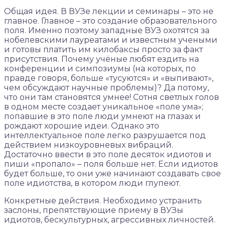
Общая идея. В ВУЗе лекции и семинары – это не
главное. Главное – это создание образовательного
поля. Именно поэтому западные ВУЗ охотятся за
нобелевскими лауреатами и известным учеными
и готовы платить им килобаксы просто за факт
присутствия. Почему учёные любят ездить на
конференции и симпозиумы (на которых, по
правде говоря, больше «тусуются» и «выпивают»,
чем обсуждают научные проблемы)? Да потому,
что они там становятся умнее! Сотня светлых голов
в одном месте создает уникальное «поле ума»;
попавшие в это поле люди умнеют на глазах и
рождают хорошие идеи. Однако это
интеллектуальное поле легко разрушается под
действием низкоуровневых вибраций.
Достаточно ввести в это поле десяток идиотов и
пиши «пропало» – поля больше нет. Если идиотов
будет больше, то они уже начинают создавать свое
поле идиотства, в котором люди глупеют.
Конкретные действия. Необходимо устранить
заслоны, препятствующие приему в ВУЗы
идиотов, бескультурных, агрессивных личностей.