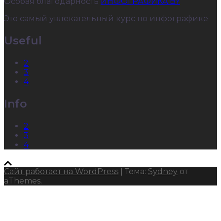
Особая благодарность
ИНФОГРАФИКА.BY
Это самый увлекательный курс по инфографике
Useful
2
3
4
Info
2
3
4
Сайт работает на WordPress
|
Тема:
Sydney
от
aThemes.